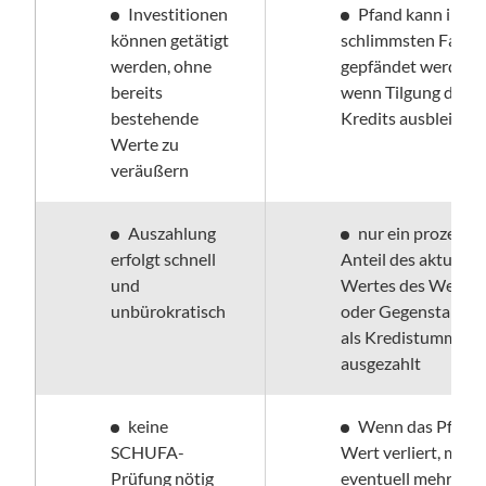
Investitionen 
Pfand kann im 
können getätigt 
schlimmsten Fall 
werden, ohne 
gepfändet werden, 
bereits 
wenn Tilgung des 
bestehende 
Kredits ausbleibt
Werte zu 
veräußern
Auszahlung 
nur ein prozentua
erfolgt schnell 
Anteil des aktuellen
und 
Wertes des Wertpap
unbürokratisch
oder Gegenstands w
als Kredistumme 
ausgezahlt
keine 
Wenn das Pfand 
SCHUFA-
Wert verliert, müss
Prüfung nötig
eventuell mehr 