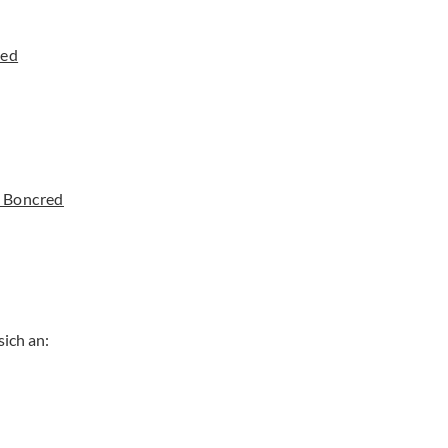
ted
r Boncred
ich an: