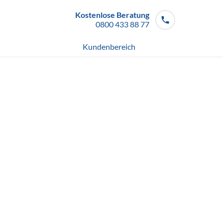
Kostenlose Beratung
0800 433 88 77
Mo - So von 08 - 20 Uhr
Kundenbereich