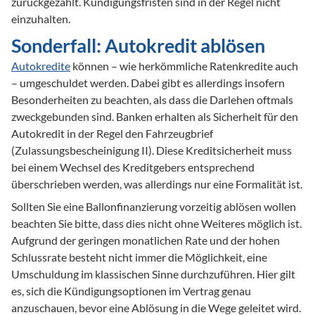
zurückgezahlt. Kündigungsfristen sind in der Regel nicht 
einzuhalten.
Sonderfall: Autokredit ablösen
Autokredite
 können – wie herkömmliche Ratenkredite auch 
– umgeschuldet werden. Dabei gibt es allerdings insofern 
Besonderheiten zu beachten, als dass die Darlehen oftmals 
zweckgebunden sind. Banken erhalten als Sicherheit für den 
Autokredit in der Regel den Fahrzeugbrief 
(Zulassungsbescheinigung II). Diese Kreditsicherheit muss 
bei einem Wechsel des Kreditgebers entsprechend 
überschrieben werden, was allerdings nur eine Formalität ist.
Sollten Sie eine Ballonfinanzierung vorzeitig ablösen wollen 
beachten Sie bitte, dass dies nicht ohne Weiteres möglich ist. 
Aufgrund der geringen monatlichen Rate und der hohen  
Schlussrate besteht nicht immer die Möglichkeit, eine 
Umschuldung im klassischen Sinne durchzuführen. Hier gilt 
es, sich die Kündigungsoptionen im Vertrag genau 
anzuschauen, bevor eine Ablösung in die Wege geleitet wird.