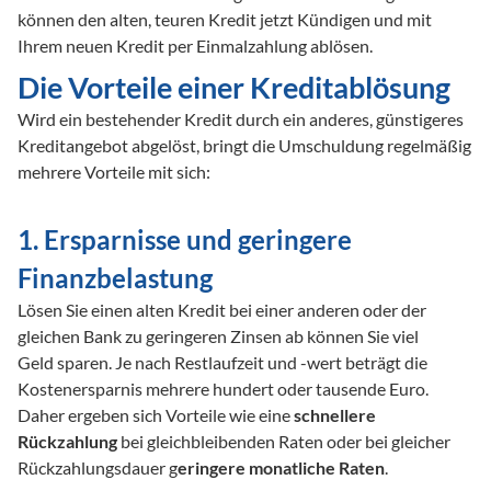
können den alten, teuren Kredit jetzt Kündigen und mit 
Ihrem neuen Kredit per Einmalzahlung ablösen. 
Die Vorteile einer Kreditablösung
Wird ein bestehender Kredit durch ein anderes, günstigeres 
Kreditangebot abgelöst, bringt die Umschuldung regelmäßig 
mehrere Vorteile mit sich:
1. Ersparnisse und geringere 
Finanzbelastung
Lösen Sie einen alten Kredit bei einer anderen oder der 
gleichen Bank zu geringeren Zinsen ab können Sie viel 
Geld sparen. Je nach Restlaufzeit und -wert beträgt die 
Kostenersparnis mehrere hundert oder tausende Euro. 
Daher ergeben sich Vorteile wie eine 
schnellere 
Rückzahlung
 bei gleichbleibenden Raten oder bei gleicher 
Rückzahlungsdauer g
eringere monatliche Raten
.