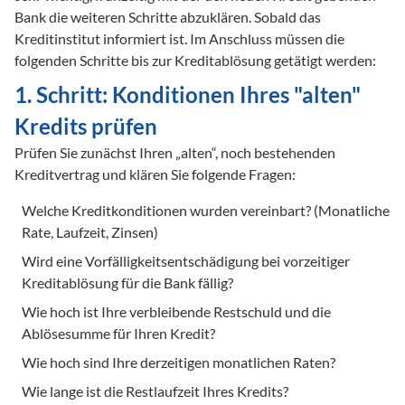
Bank die weiteren Schritte abzuklären. Sobald das 
Kreditinstitut informiert ist. Im Anschluss müssen die 
folgenden Schritte bis zur Kreditablösung getätigt werden:
1. Schritt: Konditionen Ihres "alten" 
Kredits prüfen
Prüfen Sie zunächst Ihren „alten“, noch bestehenden 
Kreditvertrag und klären Sie folgende Fragen:
Welche Kreditkonditionen wurden vereinbart? (Monatliche 
Rate, Laufzeit, Zinsen)
Wird eine Vorfälligkeitsentschädigung bei vorzeitiger 
Kreditablösung für die Bank fällig? 
Wie hoch ist Ihre verbleibende Restschuld und die 
Ablösesumme für Ihren Kredit? 
Wie hoch sind Ihre derzeitigen monatlichen Raten?
Wie lange ist die Restlaufzeit Ihres Kredits?