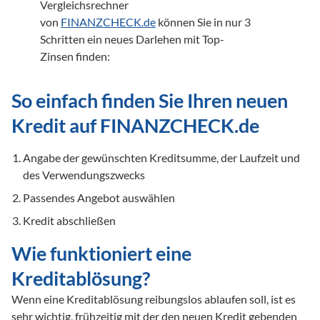
Vergleichsrechner 
von 
FINANZCHECK.de
 können Sie in nur 3 
Schritten ein neues Darlehen mit Top-
Zinsen finden:
So einfach finden Sie Ihren neuen 
Kredit auf FINANZCHECK.de
Angabe der gewünschten Kreditsumme, der Laufzeit und 
des Verwendungszwecks
Passendes Angebot auswählen
Kredit abschließen
Wie funktioniert eine 
Kreditablösung?
Wenn eine Kreditablösung reibungslos ablaufen soll, ist es 
sehr wichtig, frühzeitig mit der den neuen Kredit gebenden 