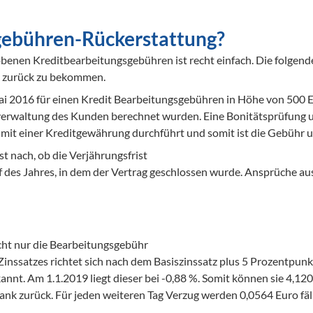
tgebühren-Rückerstattung?
enen Kreditbearbeitungsgebühren ist recht einfach. Die folgende Ü
ld zurück zu bekommen.
 2016 für einen Kredit Bearbeitungsgebühren in Höhe von 500 Euro 
verwaltung des Kunden berechnet wurden. Eine Bonitätsprüfung 
it einer Kreditgewährung durchführt und somit ist die Gebühr un
t nach, ob die Verjährungsfrist 

f des Jahres, in dem der Vertrag geschlossen wurde. Ansprüche aus
ht nur die Bearbeitungsgebühr 

Zinssatzes richtet sich nach dem Basiszinssatz plus 5 Prozentpun
kannt. Am 1.1.2019 liegt dieser bei -0,88 %. Somit können sie 4,12
nk zurück. Für jeden weiteren Tag Verzug werden 0,0564 Euro fäll