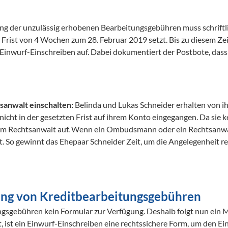
g der unzulässig erhobenen Bearbeitungsgebühren muss schriftlic
ne Frist von 4 Wochen zum 28. Februar 2019 setzt. Bis zu diesem Z
r Einwurf-Einschreiben auf. Dabei dokumentiert der Postbote, dass
anwalt einschalten: 
Belinda und Lukas Schneider erhalten von i
icht in der gesetzten Frist auf ihrem Konto eingegangen. Da sie 
inem Rechtsanwalt auf. Wenn ein Ombudsmann oder ein Rechtsanwal
. So gewinnt das Ehepaar Schneider Zeit, um die Angelegenheit rec
tung von Kreditbearbeitungsgebühren
gsgebühren kein Formular zur Verfügung. Deshalb folgt nun ein Mu
 ist ein Einwurf-Einschreiben eine rechtssichere Form, um den Ei