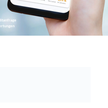
itanfrage
ertungen