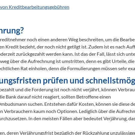
 von Kreditbearbeitungsgebühren
ährung?
Kreditnehmer noch einen anderen Weg beschreiten, um die Bearbei
n Kredit bezieht, der noch nicht getilgt ist. Zudem ist es nach Au
derzeit zurückgezahlt werden kann. Ist das der Fall, lässt sich unt
 über die Aufrechnung ist umstritten, denn es gibt Urteile, die
echtlichen Rat einholen, denn die Formulierungen müssen sehr exa
ungsfristen prüfen und schnellstmög
hlt und die Forderung ist noch nicht verjährt, können Verbrauch
ie Bank darauf nicht reagiert, sollten Betroffene einen 

budsmann suchen. Entstehen dafür Kosten, können sie diese der B
ben Verbrauchern kaum noch Optionen. Lediglich über die Aufrechn
chzusetzen. In den meisten Fällen aber bedeutet Verjährung, dass 
en, deren Verjährungsfrist bezüglich der Rückzahlung unzulässiger