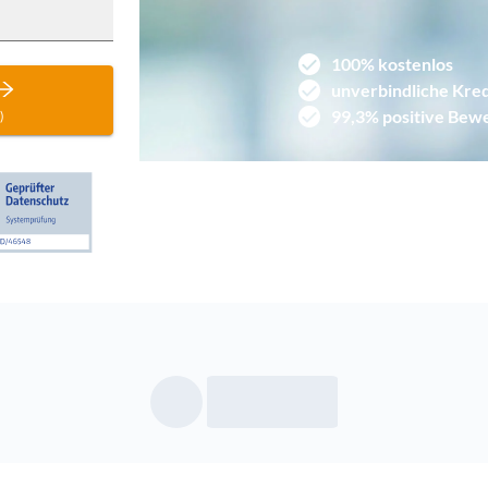
100% kostenlos
unverbindliche Kred
99,3% positive Bew
)