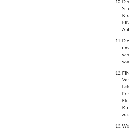
Der
Sch
Kre
FIN
Ant
Die
unv
wer
wer
FIN
Ver
Lei
Erl
Ein
Kre
zus
Wen