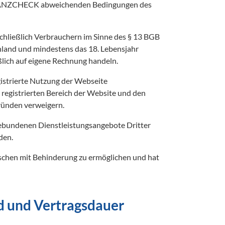
INANZCHECK abweichenden Bedingungen des 
ließlich Verbrauchern im Sinne des § 13 BGB 
hland und mindestens das 18. Lebensjahr 
ßlich auf eigene Rechnung handeln.
Es steht uns im Rahmen der allgemeinen Gesetze frei, wem wir die registrierte Nutzung der Webseite 
registrierten Bereich der Website und den 
ründen verweigern. 
bundenen Dienstleistungsangebote Dritter 
den.
schen mit Behinderung zu ermöglichen und hat 
nd und Vertragsdauer