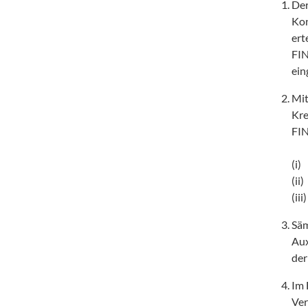
Der
Kon
ert
FIN
ein
Mit
Kre
FIN
(i)	automatischen Kontoanalyse, 

(ii)	Dokumenten-Uploads, Video- oder Automatische Identifikation, digitale Signatur sowie 

Säm
Aux
der
Im 
Ver