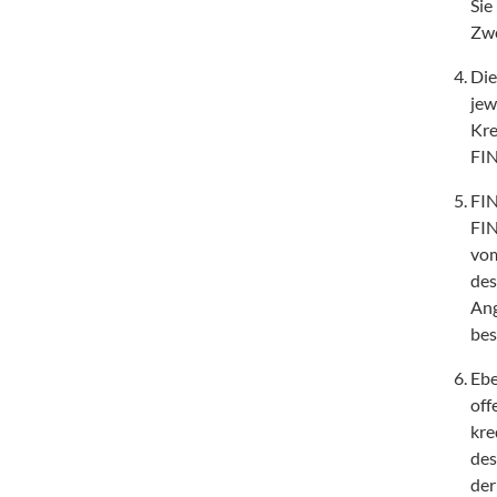
Sie
Zwe
Die
jew
Kre
FI
FIN
FIN
vom
des
Ang
bes
Ebe
off
kre
des
der