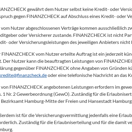
ANZCHECK gewährt dem Nutzer selbst keine Kredit- oder Versich
pruch gegen FINANZCHECK auf Abschluss eines Kredit- oder Ver
 vom Nutzer abgeschlossenen Verträge kommen ausschließlich zw
ditgeber oder Versicherer zustande. FINANZCHECK ist nicht Parte
dit- oder Versicherungsleistungen des jeweiligen Anbieters nicht be
 FINANZCHECK vom Nutzer erteilte Auftrag ist ein jederzeit kün
t. Der Nutzer kann die beauftragten Leistungen von FINANZCHECK
lärung gegenüber FINANZCHECK ohne Angaben von Gründen kündi
kredite@finanzcheck.de
 oder eine telefonische Nachricht an das 
 von FINANZCHECK angebotenen Leistungen erfordern im gewerber
. 1 Nr. 2 Gewerbeordnung (GewO). Zuständig für die Erlaubniserte
 Bezirksamt Hamburg-Mitte der Freien und Hansestadt Hamburg.
erdem ist für die Versicherungsvermittlung jedenfalls eine Erla
orderlich. Zuständig für die Erlaubniserteilung und für die damit
burg. 