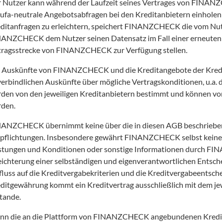
 Nutzer kann während der Laufzeit seines Vertrages von FINANZ
ufa-neutrale Angebotsabfragen bei den Kreditanbietern einholen 
ditanfragen zu erleichtern, speichert FINANZCHECK die vom Nut
ANZCHECK dem Nutzer seinen Datensatz im Fall einer erneuten K
ragsstrecke von FINANZCHECK zur Verfügung stellen.
 Auskünfte von FINANZCHECK und die Kreditangebote der Kredita
erbindlichen Auskünfte über mögliche Vertragskonditionen, u.a. di
den von den jeweiligen Kreditanbietern bestimmt und können vor
den. 
ANZCHECK übernimmt keine über die in diesen AGB beschrieben
pflichtungen. Insbesondere gewährt FINANZCHECK selbst keine Kr
stungen und Konditionen oder sonstige Informationen durch FIN
eichterung einer selbständigen und eigenverantwortlichen Ents
fluss auf die Kreditvergabekriterien und die Kreditvergabeentschei
ditgewährung kommt ein Kreditvertrag ausschließlich mit dem je
tande. 
n die an die Plattform von FINANZCHECK angebundenen Kredit