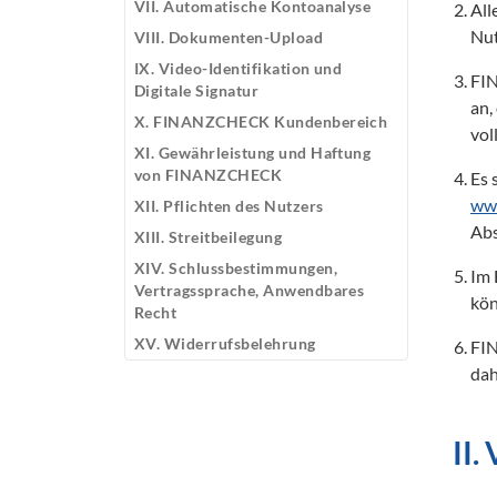
VII. Automatische Kontoanalyse
All
Nut
VIII. Dokumenten-Upload
IX. Video-Identifikation und
FIN
Digitale Signatur
an,
X. FINANZCHECK Kundenbereich
vol
XI. Gewährleistung und Haftung
von FINANZCHECK
www
XII. Pflichten des Nutzers
Abs
XIII. Streitbeilegung
XIV. Schlussbestimmungen,
Im 
Vertragssprache, Anwendbares
kön
Recht
XV. Widerrufsbelehrung
FIN
dah
II.