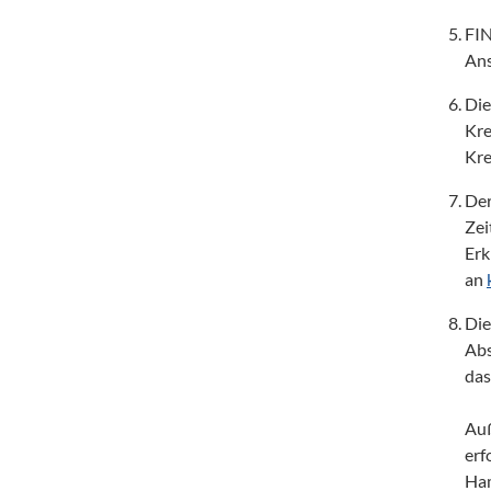
FIN
Ans
Die
Kre
Kre
Der
Zei
Erk
an 
Die
Abs
das
Auß
erf
Ham