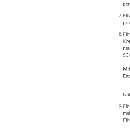
per
FIN
prä
FIN
Kre
neu
SCH
Mit
Exp
Näh
FIN
meh
FIN