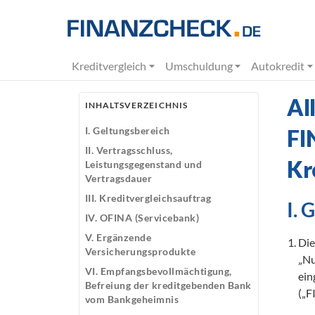
Kreditvergleich
Umschuldung
Autokredit
Al
INHALTSVERZEICHNIS
I. Geltungsbereich
FI
II. Vertragsschluss,
Kr
Leistungsgegenstand und
Vertragsdauer
III. Kreditvergleichsauftrag
I. 
IV. OFINA (Servicebank)
V. Ergänzende
Die
Versicherungsprodukte
„Nu
VI. Empfangsbevollmächtigung,
ein
Befreiung der kreditgebenden Bank
(„F
vom Bankgeheimnis