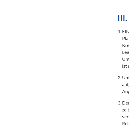
III
FIN
Pla
Kre
Lei
Unt
Um 
auf
Ang
Der
zei
ver
Rei