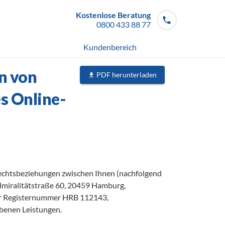
Kostenlose Beratung
0800 433 88 77
Mo - So von 08 - 20 Uhr
Kundenbereich
n von
PDF herunterladen
s Online-
chtsbeziehungen zwischen Ihnen (nachfolgend 
iralitätstraße 60, 20459 Hamburg, 
r Registernummer HRB 112143,  
benen Leistungen.