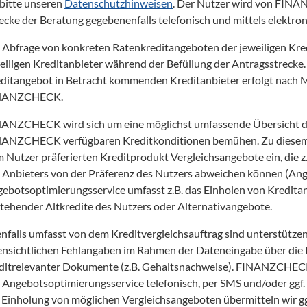
 bitte unseren 
Datenschutzhinweisen
. Der Nutzer wird von FINA
cke der Beratung gegebenenfalls telefonisch und mittels elektroni
 Abfrage von konkreten Ratenkreditangeboten der jeweiligen Kred
eiligen Kreditanbieter während der Befüllung der Antragsstrecke. 
ditangebot in Betracht kommenden Kreditanbieter erfolgt nach 
NANZCHECK.
ANZCHECK wird sich um eine möglichst umfassende Übersicht der
ANZCHECK verfügbaren Kreditkonditionen bemühen. Zu diesem
 Nutzer präferierten Kreditprodukt Vergleichsangebote ein, die z.B
 Anbieters von der Präferenz des Nutzers abweichen können (Ang
ebotsoptimierungsservice umfasst z.B. das Einholen von Kredita
tehender Altkredite des Nutzers oder Alternativangebote.
nfalls umfasst von dem Kreditvergleichsauftrag sind unterstützen
ensichtlichen Fehlangaben im Rahmen der Dateneingabe über die Pl
ditrelevanter Dokumente (z.B. Gehaltsnachweise). FINANZCHECK
 Angebotsoptimierungsservice telefonisch, per SMS und/oder ggf.
 Einholung von möglichen Vergleichsangeboten übermitteln wir ggf